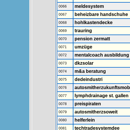
meldesystem
0066
beheizbare handschuhe
0067
hohlkastendecke
0068
trauring
0069
pension zermatt
0070
umzüge
0071
mentalcoach ausbildung
0072
dkzsolar
0073
m&a beratung
0074
dedeindustri
0075
autosmitherzukunftsmobi
0076
lymphdrainage st. gallen
0077
preispiraten
0078
autosmitherzsoweit
0079
helferlein
0080
techtradesystemdee
0081