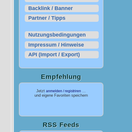
Backlink / Banner
Partner / Tipps
Nutzungsbedingungen
Impressum / Hinweise
API (Import / Export)
Empfehlung
Jetzt
...
anmelden / registriren
und eigene Favoriten speichern
RSS Feeds