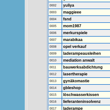
yuliya
0002
maggieee
0003
fsnd
0004
mom1987
0005
merkurspiele
0006
marabikaa
0007
opel verkauf
0008
laderampeausleihen
0009
mediation anwalt
0010
bauwerksabdichtung
0011
lasertherapie
0012
gynäkomastie
0013
gbleshop
0014
löschwasserkissen
0015
lieferanteninsolvenz
0016
laderampe
0017