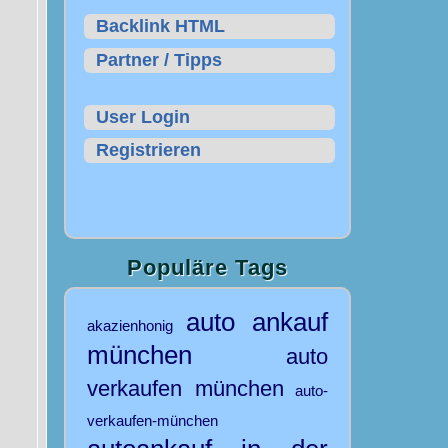
Backlink HTML
Partner / Tipps
User Login
Registrieren
Populäre Tags
auto ankauf
akazienhonig
münchen
auto
verkaufen münchen
auto-
verkaufen-münchen