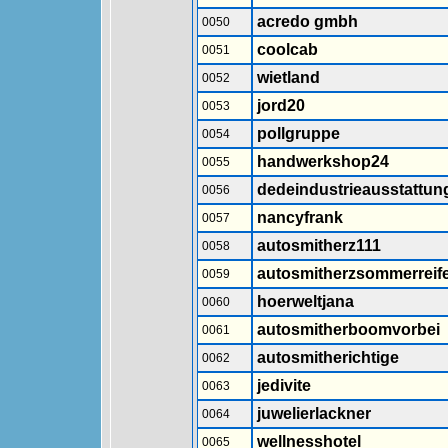
acredo gmbh
0050
coolcab
0051
wietland
0052
jord20
0053
pollgruppe
0054
handwerkshop24
0055
dedeindustrieausstattun
0056
nancyfrank
0057
autosmitherz111
0058
autosmitherzsommerreif
0059
hoerweltjana
0060
autosmitherboomvorbei
0061
autosmitherichtige
0062
jedivite
0063
juwelierlackner
0064
wellnesshotel
0065