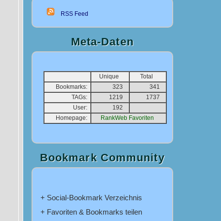
RSS Feed
Meta-Daten
Unique
Total
Bookmarks:
323
341
TAGs:
1219
1737
User:
192
Homepage:
RankWeb Favoriten
Bookmark Community
+ Social-Bookmark Verzeichnis
+ Favoriten & Bookmarks teilen