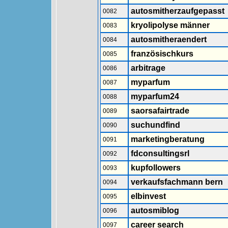
autosmitherzaufgepasst
0082
kryolipolyse männer
0083
autosmitheraendert
0084
französischkurs
0085
arbitrage
0086
myparfum
0087
myparfum24
0088
saorsafairtrade
0089
suchundfind
0090
marketingberatung
0091
fdconsultingsrl
0092
kupfollowers
0093
verkaufsfachmann bern
0094
elbinvest
0095
autosmiblog
0096
career search
0097