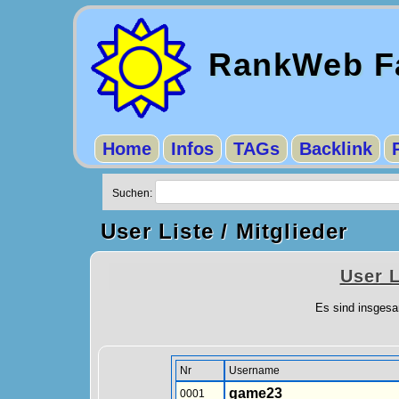
RankWeb Fa
Home
Infos
TAGs
Backlink
Suchen:
User Liste / Mitglieder
User L
Es sind insges
Nr
Username
game23
0001