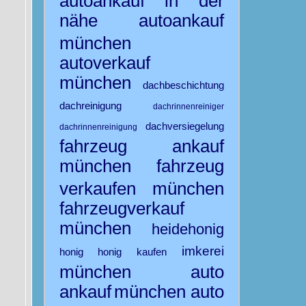
autoankauf in der
nähe
autoankauf
münchen
autoverkauf
münchen
dachbeschichtung
dachreinigung
dachrinnenreiniger
dachversiegelung
dachrinnenreinigung
fahrzeug ankauf
münchen
fahrzeug
verkaufen münchen
fahrzeugverkauf
münchen
heidehonig
imkerei
honig
honig kaufen
münchen auto
ankauf
münchen auto