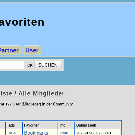
voriten
Partner
User
OK:
iste / Alle Mitglieder
amt
(Mitglieder) in der Community
192 User
Tags
Favoriten
Info
Datum (seit)
Bookmarks
TAGs
Profil
2026-07-08 07:03:48