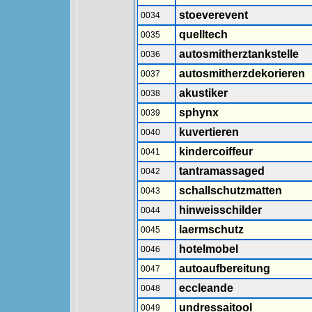
stoeverevent
0034
quelltech
0035
autosmitherztankstelle
0036
autosmitherzdekorieren
0037
akustiker
0038
sphynx
0039
kuvertieren
0040
kindercoiffeur
0041
tantramassaged
0042
schallschutzmatten
0043
hinweisschilder
0044
laermschutz
0045
hotelmobel
0046
autoaufbereitung
0047
eccleande
0048
undressaitool
0049