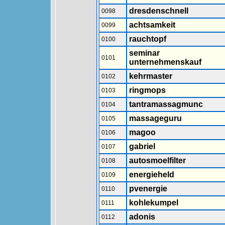
dresdenschnell
0098
achtsamkeit
0099
rauchtopf
0100
seminar
0101
unternehmenskauf
kehrmaster
0102
ringmops
0103
tantramassagmunc
0104
massageguru
0105
magoo
0106
gabriel
0107
autosmoelfilter
0108
energieheld
0109
pvenergie
0110
kohlekumpel
0111
adonis
0112