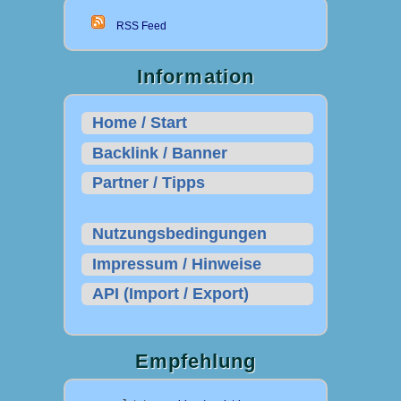
RSS Feed
Information
Home / Start
Backlink / Banner
Partner / Tipps
Nutzungsbedingungen
Impressum / Hinweise
API (Import / Export)
Empfehlung