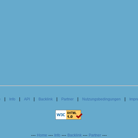
|
|
|
|
|
|
e
Info
API
Backlink
Partner
Nutzungsbedingungen
Impr
---
---
---
---
---
Home
Info
Backlink
Partner