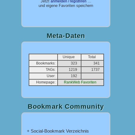
Jetzt
...
anmelden / registriren
und eigene Favoriten speichern
Meta-Daten
Unique
Total
Bookmarks:
323
341
TAGs:
1219
1737
User:
192
Homepage:
RankWeb Favoriten
Bookmark Community
+ Social-Bookmark Verzeichnis