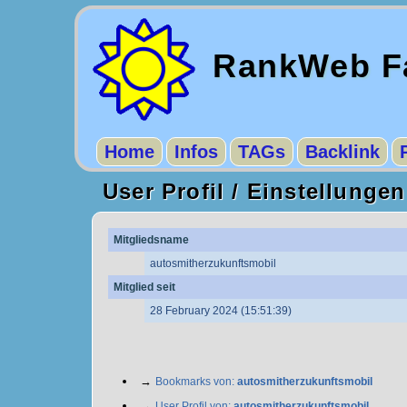
RankWeb Fa
Home
Infos
TAGs
Backlink
User Profil / Einstellungen
Mitgliedsname
autosmitherzukunftsmobil
Mitglied seit
28 February 2024 (15:51:39)
→
Bookmarks von:
autosmitherzukunftsmobil
→
User Profil von:
autosmitherzukunftsmobil