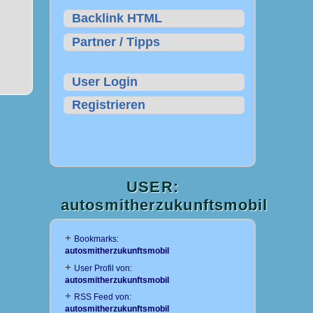
Backlink HTML
Partner / Tipps
User Login
Registrieren
USER:
autosmitherzukunftsmobil
+
Bookmarks:
autosmitherzukunftsmobil
+
User Profil von:
autosmitherzukunftsmobil
+
RSS Feed von:
autosmitherzukunftsmobil