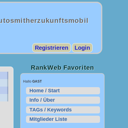
autosmitherzukunftsmobil
Registrieren
Login
RankWeb Favoriten
Hallo
GAST
Home / Start
Info / Über
TAGs / Keywords
Mitglieder Liste