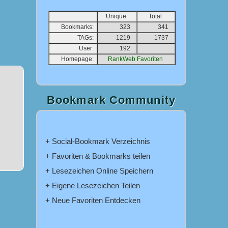
Unique
Total
Bookmarks:
323
341
TAGs:
1219
1737
User:
192
Homepage:
RankWeb Favoriten
Bookmark Community
+ Social-Bookmark Verzeichnis
+ Favoriten & Bookmarks teilen
+ Lesezeichen Online Speichern
+ Eigene Lesezeichen Teilen
+ Neue Favoriten Entdecken