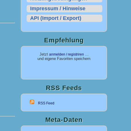
Impressum / Hinweise
API (Import / Export)
Empfehlung
Jetzt
...
anmelden / registriren
und eigene Favoriten speichern
RSS Feeds
RSS Feed
Meta-Daten