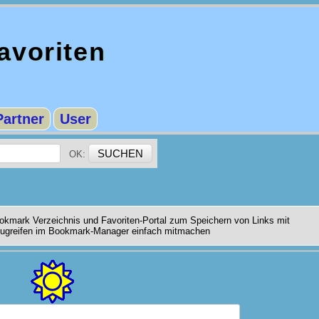
voriten
Partner
User
OK:
kmark Verzeichnis und Favoriten-Portal zum Speichern von Links mit
 zugreifen im Bookmark-Manager einfach mitmachen