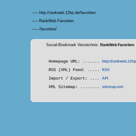
----- http://rankweb.12hp.de/favoriten
----- RankWeb Favoriten
----- /favoriten/
Social-Bookmark Verzeichnis:
RankWeb Favoriten
Homepage URL: .......
http://rankweb.12hp
RSS (XML) Feed: .....
RSS
Import / Export: ....
API
XML Sitemap: ........
sitemap.xml