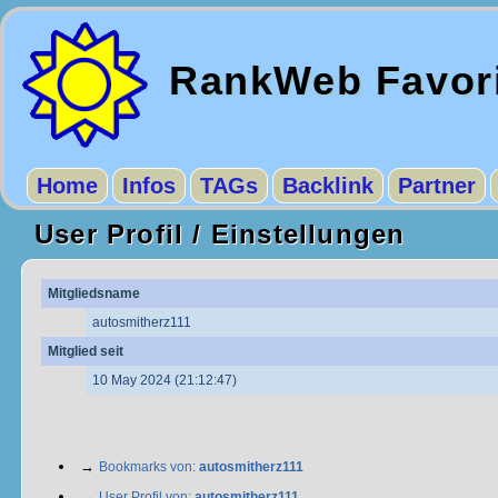
RankWeb Favor
Home
Infos
TAGs
Backlink
Partner
User Profil / Einstellungen
Mitgliedsname
autosmitherz111
Mitglied seit
10 May 2024 (21:12:47)
→
Bookmarks von:
autosmitherz111
→
User Profil von:
autosmitherz111