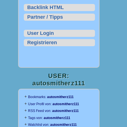
Backlink HTML
Partner / Tipps
User Login
Registrieren
USER:
autosmitherz111
+
Bookmarks:
autosmitherz111
+
User Profil von:
autosmitherz111
+
RSS Feed von:
autosmitherz111
+
Tags von:
autosmitherz111
+
Watchlist von:
autosmitherz111