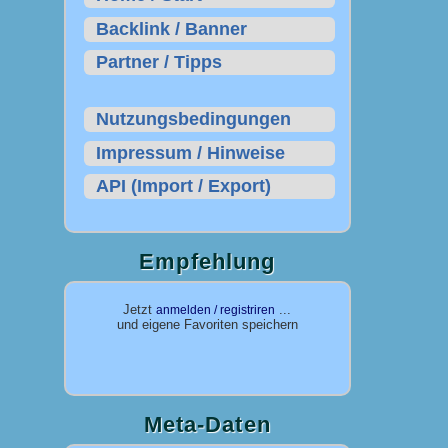
Backlink / Banner
Partner / Tipps
Nutzungsbedingungen
Impressum / Hinweise
API (Import / Export)
Empfehlung
Jetzt
...
anmelden / registriren
und eigene Favoriten speichern
Meta-Daten