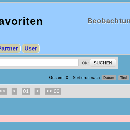
voriten
Beobachtun
Partner
User
OK:
Gesamt: 0 Sortieren nach:
Datum
Titel
<<
<
01
>
>> 00