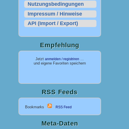
Nutzungsbedingungen
Impressum / Hinweise
API (Import / Export)
Empfehlung
Jetzt
...
anmelden / registriren
und eigene Favoriten speichern
RSS Feeds
Bookmarks
RSS Feed
Meta-Daten