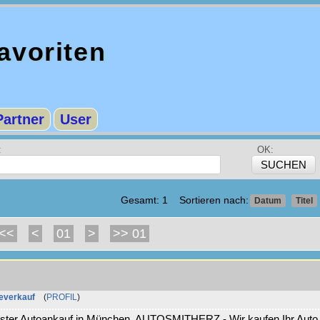
voriten
Partner
User
:
OK:
Gesamt: 1 Sortieren nach:
Datum
Titel
<<
<
01
>
>> 01
everkauf
(
PROFIL
)
chster Autoankauf in München. AUTOSMITHERZ - Wir kaufen Ihr Auto