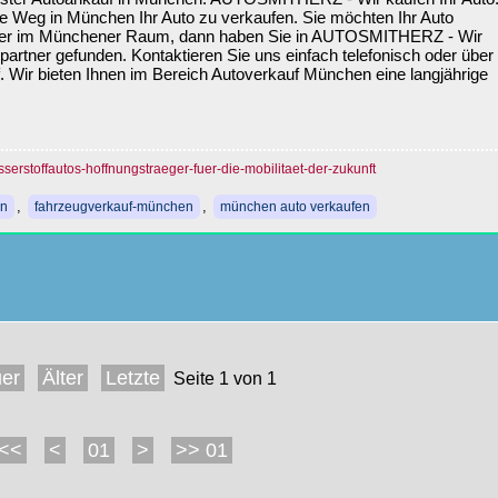
ste Weg in München Ihr Auto zu verkaufen. Sie möchten Ihr Auto
der im Münchener Raum, dann haben Sie in AUTOSMITHERZ - Wir
partner gefunden. Kontaktieren Sie uns einfach telefonisch oder über
. Wir bieten Ihnen im Bereich Autoverkauf München eine langjährige
serstoffautos-hoffnungstraeger-fuer-die-mobilitaet-der-zukunft
,
,
en
fahrzeugverkauf-münchen
münchen auto verkaufen
er
Älter
Letzte
Seite 1 von 1
<<
<
01
>
>> 01