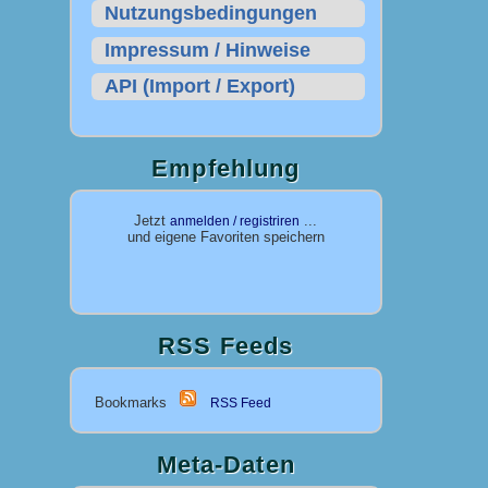
Nutzungsbedingungen
Impressum / Hinweise
API (Import / Export)
Empfehlung
Jetzt
...
anmelden / registriren
und eigene Favoriten speichern
RSS Feeds
Bookmarks
RSS Feed
Meta-Daten