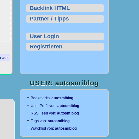
Backlink HTML
Partner / Tipps
User Login
Registrieren
 auto
USER: autosmiblog
+
Bookmarks:
autosmiblog
+
User Profil von:
autosmiblog
+
RSS Feed von:
autosmiblog
+
Tags von:
autosmiblog
+
Watchlist von:
autosmiblog