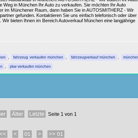
ste Weg in München Ihr Auto zu verkaufen. Sie möchten Ihr Auto
der im Münchener Raum, dann haben Sie in AUTOSMITHERZ - Wir
partner gefunden. Kontaktieren Sie uns einfach telefonisch oder über
. Wir bieten Ihnen im Bereich Autoverkauf München eine langjährige
,
,
,
hen
fahrzeug verkaufen münchen
fahrzeugverkauf münchen
münchen
,
en
pkw verkaufen münchen
er
Älter
Letzte
Seite 1 von 1
<<
<
01
>
>> 01