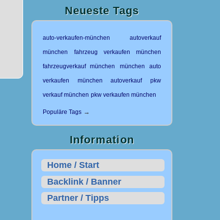
Neueste Tags
auto-verkaufen-münchen
autoverkauf
münchen
fahrzeug verkaufen münchen
fahrzeugverkauf münchen
münchen auto
verkaufen
münchen autoverkauf
pkw
verkauf münchen
pkw verkaufen münchen
→
Populäre Tags
Information
Home / Start
Backlink / Banner
Partner / Tipps