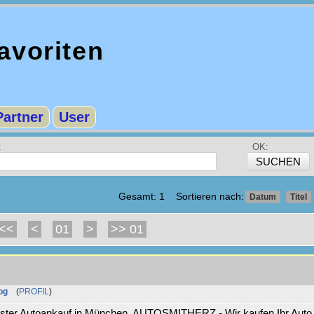
voriten
Partner
User
:
OK:
Gesamt: 1 Sortieren nach:
Datum
Titel
<<
<
01
>
>> 01
og
(
PROFIL
)
chster Autoankauf in München. AUTOSMITHERZ - Wir kaufen Ihr Auto