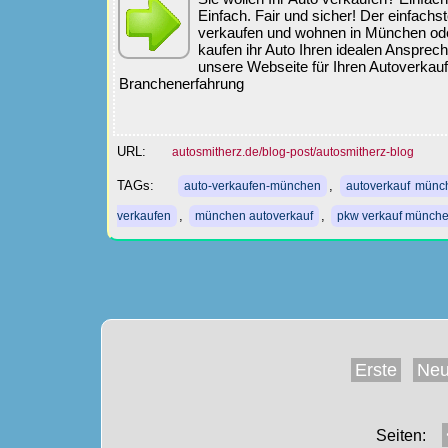
Einfach. Fair und sicher! Der einfach
verkaufen und wohnen in München o
kaufen ihr Auto Ihren idealen Ansprech
unsere Webseite für Ihren Autoverkauf
Branchenerfahrung
URL:
autosmitherz.de/blog-post/autosmitherz-blog
TAGs:
,
auto-verkaufen-münchen
autoverkauf münc
,
,
verkaufen
münchen autoverkauf
pkw verkauf münch
Erste
Neu
Seiten: