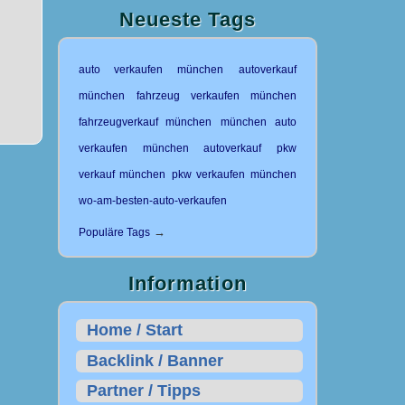
Neueste Tags
auto verkaufen münchen
autoverkauf
münchen
fahrzeug verkaufen münchen
fahrzeugverkauf münchen
münchen auto
verkaufen
münchen autoverkauf
pkw
verkauf münchen
pkw verkaufen münchen
wo-am-besten-auto-verkaufen
→
Populäre Tags
Information
Home / Start
Backlink / Banner
Partner / Tipps