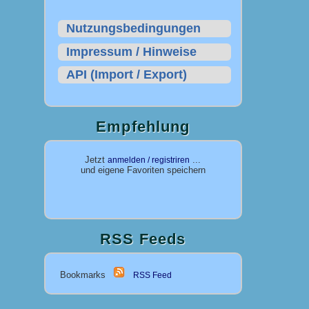
Nutzungsbedingungen
Impressum / Hinweise
API (Import / Export)
Empfehlung
Jetzt
...
anmelden / registriren
und eigene Favoriten speichern
RSS Feeds
Bookmarks
RSS Feed