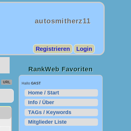
autosmitherz11
Registrieren
Login
RankWeb Favoriten
URL
Hallo
GAST
Home / Start
Info / Über
TAGs / Keywords
Mitglieder Liste
.