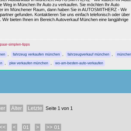
ste Weg in München Ihr Auto zu verkaufen. Sie möchten Ihr Auto
der im Münchener Raum, dann haben Sie in AUTOSMITHERZ - Wir
partner gefunden. Kontaktieren Sie uns einfach telefonisch oder über
. Wir bieten Ihnen im Bereich Autoverkauf München eine langjährige
-paar-simplen-tipps
,
,
,
hen
fahrzeug verkaufen münchen
fahrzeugverkauf münchen
münchen
,
,
en
pkw verkaufen münchen
wo-am-besten-auto-verkaufen
er
Älter
Letzte
Seite 1 von 1
<<
<
01
>
>> 01