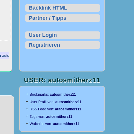
Backlink HTML
Partner / Tipps
User Login
Registrieren
 auto
USER: autosmitherz11
+
Bookmarks:
autosmitherz11
+
User Profil von:
autosmitherz11
+
RSS Feed von:
autosmitherz11
+
Tags von:
autosmitherz11
+
Watchlist von:
autosmitherz11