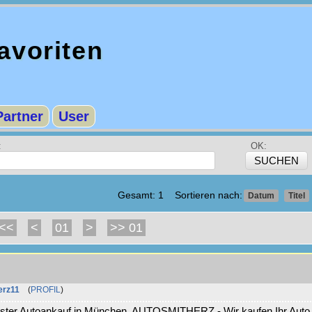
voriten
Partner
User
:
OK:
Gesamt: 1 Sortieren nach:
Datum
Titel
<<
<
01
>
>> 01
erz11
(
PROFIL
)
chster Autoankauf in München. AUTOSMITHERZ - Wir kaufen Ihr Auto