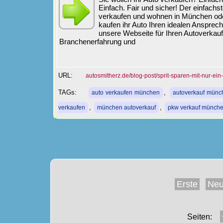
Einfach. Fair und sicher! Der einfach
verkaufen und wohnen in München o
kaufen ihr Auto Ihren idealen Ansprech
unsere Webseite für Ihren Autoverkauf
Branchenerfahrung und
URL:
autosmitherz.de/blog-post/sprit-sparen-mit-nur-ein
TAGs:
,
auto verkaufen münchen
autoverkauf münc
,
,
verkaufen
münchen autoverkauf
pkw verkauf münch
Erste
Neu
Seiten: