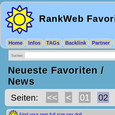
RankWeb Favor
Home
Infos
TAGs
Backlink
Partner
Suchen:
Neueste Favoriten /
News
<<
<
01
02
Seiten:
Find your own full size sex doll