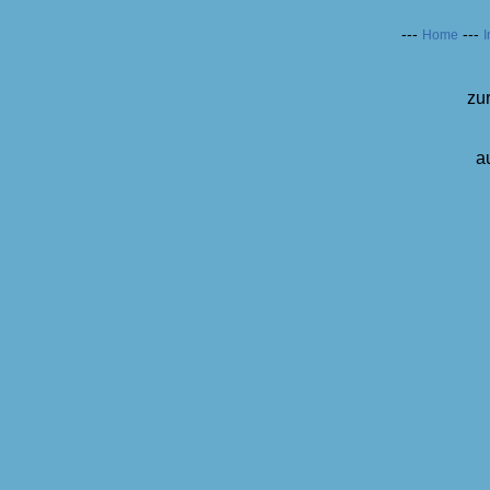
---
---
Home
I
zu
a