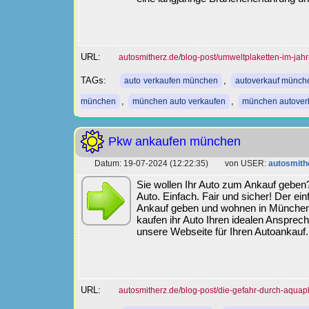
URL:
autosmitherz.de/blog-post/umweltplaketten-im-jah
TAGs:
,
auto verkaufen münchen
autoverkauf münch
,
,
münchen
münchen auto verkaufen
münchen autover
Pkw ankaufen münchen
Datum: 19-07-2024 (12:22:35) von USER:
autosmith
Sie wollen Ihr Auto zum Ankauf gebe
Auto. Einfach. Fair und sicher! Der 
Ankauf geben und wohnen in Münche
kaufen ihr Auto Ihren idealen Ansprech
unsere Webseite für Ihren Autoankauf.
URL:
autosmitherz.de/blog-post/die-gefahr-durch-aquap