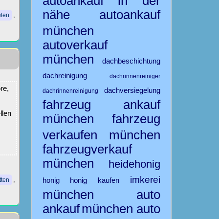
autoankauf in der
nähe
autoankauf
,
eten
münchen
autoverkauf
münchen
dachbeschichtung
dachreinigung
dachrinnenreiniger
re,
dachversiegelung
dachrinnenreinigung
fahrzeug ankauf
llen
münchen
fahrzeug
verkaufen münchen
fahrzeugverkauf
münchen
heidehonig
imkerei
honig
honig kaufen
,
tten
münchen auto
ankauf
münchen auto