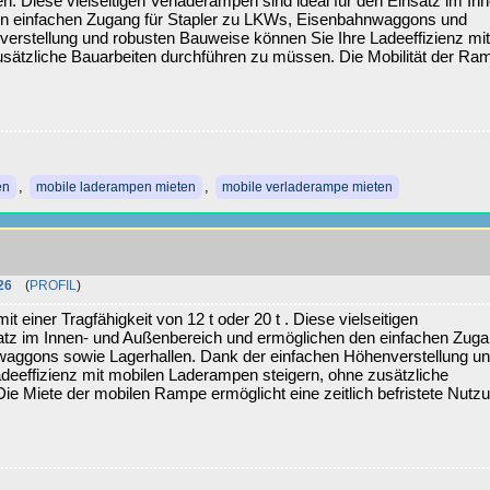
ten. Diese vielseitigen Verladerampen sind ideal für den Einsatz im In
n einfachen Zugang für Stapler zu LKWs, Eisenbahnwaggons und
rstellung und robusten Bauweise können Sie Ihre Ladeeffizienz mi
sätzliche Bauarbeiten durchführen zu müssen. Die Mobilität der Ra
,
,
en
mobile laderampen mieten
mobile verladerampe mieten
26
(
PROFIL
)
 einer Tragfähigkeit von 12 t oder 20 t . Diese vielseitigen
satz im Innen- und Außenbereich und ermöglichen den einfachen Zug
waggons sowie Lagerhallen. Dank der einfachen Höhenverstellung u
deeffizienz mit mobilen Laderampen steigern, ohne zusätzliche
e Miete der mobilen Rampe ermöglicht eine zeitlich befristete Nutz