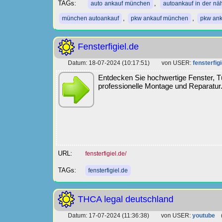
TAGs:
,
auto ankauf münchen
autoankauf in der nä
,
,
münchen autoankauf
pkw ankauf münchen
pkw an
Fensterfigiel.de
Datum: 18-07-2024 (10:17:51) von USER:
fensterfigi
Entdecken Sie hochwertige Fenster, Tü
professionelle Montage und Reparatur.
URL:
fensterfigiel.de/
TAGs:
fensterfigiel.de
THCA legal deutschland
Datum: 17-07-2024 (11:36:38) von USER:
youtube