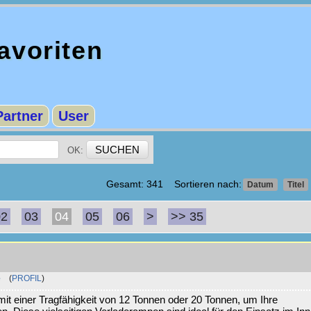
voriten
Partner
User
OK:
Gesamt: 341 Sortieren nach:
Datum
Titel
02
03
04
05
06
>
>> 35
e
(
PROFIL
)
it einer Tragfähigkeit von 12 Tonnen oder 20 Tonnen, um Ihre