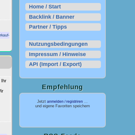
Home / Start
Backlink / Banner
Partner / Tipps
rkauf-
Nutzungsbedingungen
Impressum / Hinweise
API (Import / Export)
 Ihr
Empfehlung
ir
Jetzt
...
anmelden / registriren
und eigene Favoriten speichern