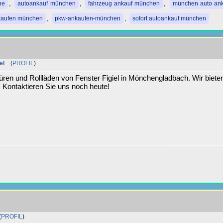
,
,
,
he
autoankauf münchen
fahrzeug ankauf münchen
münchen auto an
,
,
kaufen münchen
pkw-ankaufen-münchen
sofort autoankauf münchen
el
(
PROFIL
)
ren und Rollläden von Fenster Figiel in Mönchengladbach. Wir biete
 Kontaktieren Sie uns noch heute!
(
PROFIL
)