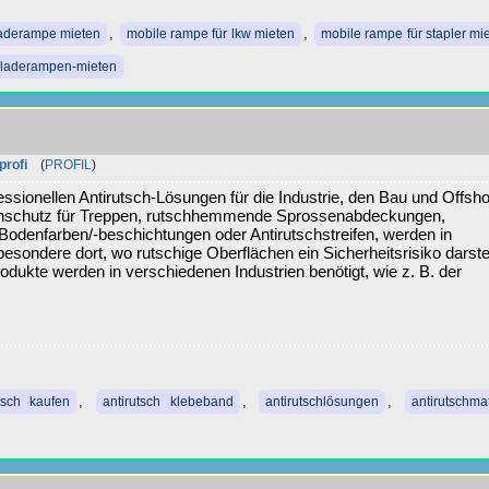
,
,
laderampe mieten
mobile rampe für lkw mieten
mobile rampe für stapler mi
rladerampen-mieten
profi
(
PROFIL
)
essionellen Antirutsch-Lösungen für die Industrie, den Bau und Offsho
schschutz für Treppen, rutschhemmende Sprossenabdeckungen,
h-Bodenfarben/-beschichtungen oder Antirutschstreifen, werden in
besondere dort, wo rutschige Oberflächen ein Sicherheitsrisiko darste
kte werden in verschiedenen Industrien benötigt, wie z. B. der
,
,
,
utsch kaufen
antirutsch klebeband
antirutschlösungen
antirutschma