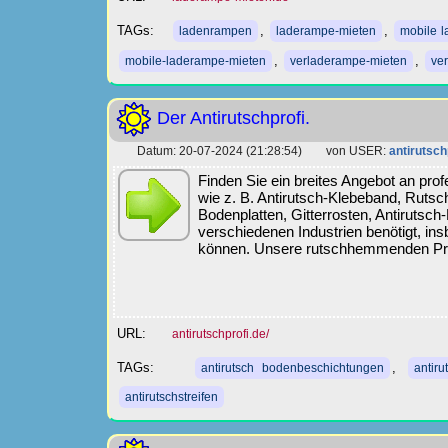
TAGs:
,
,
ladenrampen
laderampe-mieten
mobile 
,
,
mobile-laderampe-mieten
verladerampe-mieten
ve
Der Antirutschprofi.
Datum: 20-07-2024 (21:28:54) von USER:
antirutsch
Finden Sie ein breites Angebot an prof
wie z. B. Antirutsch-Klebeband, Rut
Bodenplatten, Gitterrosten, Antirutsc
verschiedenen Industrien benötigt, ins
können. Unsere rutschhemmenden Produ
URL:
antirutschprofi.de/
TAGs:
,
antirutsch bodenbeschichtungen
antir
antirutschstreifen