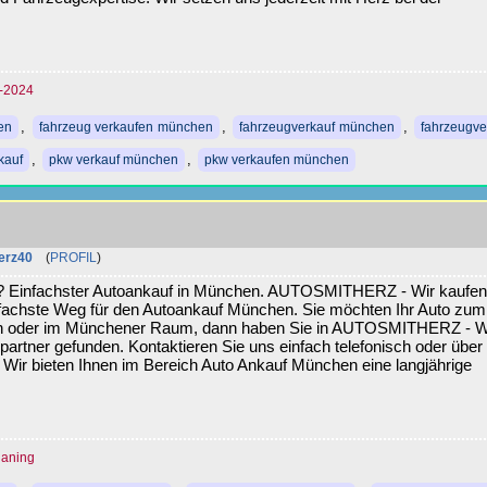
r-2024
,
,
,
en
fahrzeug verkaufen münchen
fahrzeugverkauf münchen
fahrzeugve
,
,
kauf
pkw verkauf münchen
pkw verkaufen münchen
erz40
(
PROFIL
)
n? Einfachster Autoankauf in München. AUTOSMITHERZ - Wir kaufen
einfachste Weg für den Autoankauf München. Sie möchten Ihr Auto zum
n oder im Münchener Raum, dann haben Sie in AUTOSMITHERZ - W
partner gefunden. Kontaktieren Sie uns einfach telefonisch oder über
 Wir bieten Ihnen im Bereich Auto Ankauf München eine langjährige
laning