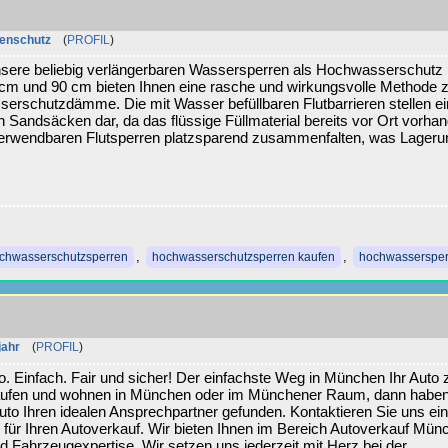
enschutz
(
PROFIL
)
ere beliebig verlängerbaren Wassersperren als Hochwasserschutz 
m und 90 cm bieten Ihnen eine rasche und wirkungsvolle Methode 
serschutzdämme. Die mit Wasser befüllbaren Flutbarrieren stellen e
n Sandsäcken dar, da das flüssige Füllmaterial bereits vor Ort vorha
erverwendbaren Flutsperren platzsparend zusammenfalten, was Lageru
,
,
chwasserschutzsperren
hochwasserschutzsperren kaufen
hochwassersper
jahr
(
PROFIL
)
Einfach. Fair und sicher! Der einfachste Weg in München Ihr Auto 
kaufen und wohnen in München oder im Münchener Raum, dann haben
o Ihren idealen Ansprechpartner gefunden. Kontaktieren Sie uns ei
 für Ihren Autoverkauf. Wir bieten Ihnen im Bereich Autoverkauf Mün
d Fahrzeugexpertise. Wir setzen uns jederzeit mit Herz bei der