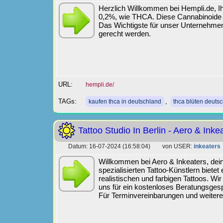
Herzlich Willkommen bei Hempli.de, Ih
0,2%, wie THCA. Diese Cannabinoide w
Das Wichtigste für unser Unternehmen
gerecht werden.
URL:
hempli.de/
TAGs:
,
kaufen thca in deutschland
thca blüten deuts
Tattoo Studio In Berlin - Aero & Inke
Datum: 16-07-2024 (16:58:04) von USER:
inkeaters
Willkommen bei Aero & Inkeaters, dei
spezialisierten Tattoo-Künstlern bietet 
realistischen und farbigen Tattoos. W
uns für ein kostenloses Beratungsgesp
Für Terminvereinbarungen und weitere 