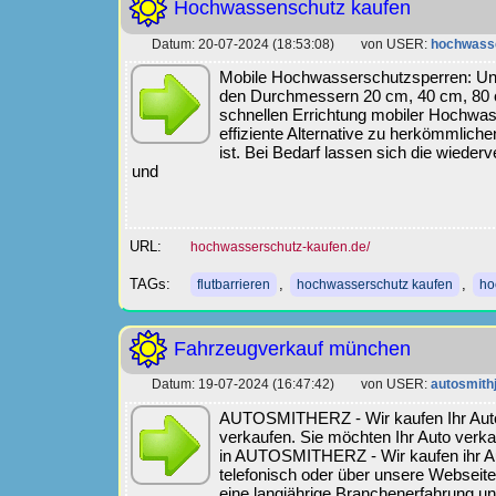
Hochwassenschutz kaufen
Datum: 20-07-2024 (18:53:08) von USER:
hochwass
Mobile Hochwasserschutzsperren: Uns
den Durchmessern 20 cm, 40 cm, 80 c
schnellen Errichtung mobiler Hochwas
effiziente Alternative zu herkömmliche
ist. Bei Bedarf lassen sich die wied
und
URL:
hochwasserschutz-kaufen.de/
TAGs:
,
,
flutbarrieren
hochwasserschutz kaufen
ho
Fahrzeugverkauf münchen
Datum: 19-07-2024 (16:47:42) von USER:
autosmith
AUTOSMITHERZ - Wir kaufen Ihr Auto. 
verkaufen. Sie möchten Ihr Auto ver
in AUTOSMITHERZ - Wir kaufen ihr Aut
telefonisch oder über unsere Webseite
eine langjährige Branchenerfahrung un