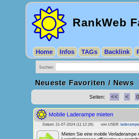
RankWeb Fa
Home
Infos
TAGs
Backlink
Suchen:
Neueste Favoriten / News
<<
<
Seiten:
Mobile Laderampe mieten
Datum: 21-07-2024 (11:12:26) von USER:
laderamp
Mieten Sie eine mobile Verladerampe m