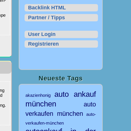
nen-
Backlink HTML
t
mpe
Partner / Tipps
User Login
Registrieren
Neueste Tags
ang
auto ankauf
nd
akazienhonig
münchen
auto
ung.
verkaufen münchen
auto-
verkaufen-münchen