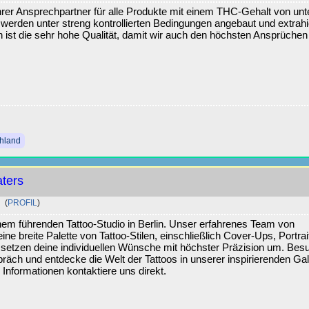
rer Ansprechpartner für alle Produkte mit einem THC-Gehalt von unt
erden unter streng kontrollierten Bedingungen angebaut und extrahie
 ist die sehr hohe Qualität, damit wir auch den höchsten Ansprüchen
chland
aters
(
PROFIL
)
nem führenden Tattoo-Studio in Berlin. Unser erfahrenes Team von
eine breite Palette von Tattoo-Stilen, einschließlich Cover-Ups, Portrai
ir setzen deine individuellen Wünsche mit höchster Präzision um. Bes
räch und entdecke die Welt der Tattoos in unserer inspirierenden Gal
Informationen kontaktiere uns direkt.