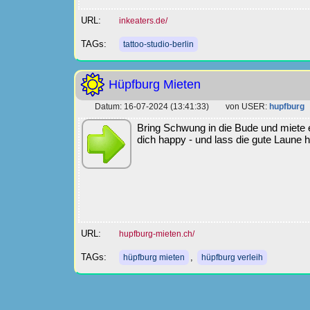
URL:
inkeaters.de/
TAGs:
tattoo-studio-berlin
Hüpfburg Mieten
Datum: 16-07-2024 (13:41:33) von USER:
hupfburg
Bring Schwung in die Bude und miete e
dich happy - und lass die gute Laune 
URL:
hupfburg-mieten.ch/
TAGs:
,
hüpfburg mieten
hüpfburg verleih