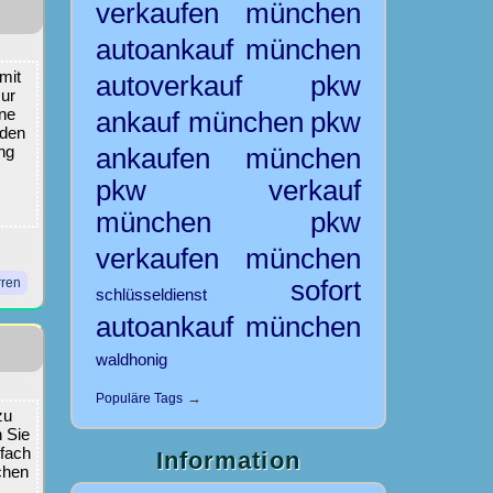
verkaufen
münchen
autoankauf
münchen
mit
autoverkauf
pkw
zur
ine
ankauf münchen
pkw
nden
ng
ankaufen münchen
pkw verkauf
münchen
pkw
verkaufen münchen
sofort
ren
schlüsseldienst
autoankauf münchen
waldhonig
→
Populäre Tags
zu
 Sie
nfach
Information
chen