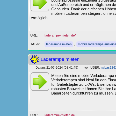
Logistikprozesse effizienter zu gestal
und Außenbereich und ermöglichen de
Gebäuden. Dank der einfachen Höhenve
mobilen Laderampen steigern, ohne zu
ermöglicht
URL:
laderampe-mieten.de/
TAGs:
,
laderampe mieten
mobile laderampe ausleih
Laderampe mieten
Datum: 21-07-2024 (08:41:45) von USER:
nabas236
Mieten Sie eine mobile Verladerampe mit
Verladerampen sind ideal für den Ein
für Gabelstapler zu LKWs, Eisenbahn
robusten Bauweise können Sie Ihre La
Bauarbeiten durchführen zu müssen. Di
URL:
laderampe-mieten.de