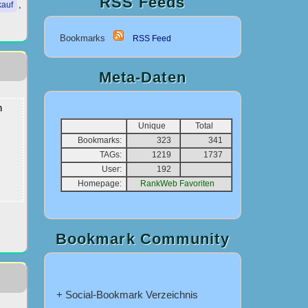
RSS Feeds
,
kauf
Bookmarks
RSS Feed
Meta-Daten
n
Unique
Total
Bookmarks:
323
341
TAGs:
1219
1737
User:
192
Homepage:
RankWeb Favoriten
Bookmark Community
+ Social-Bookmark Verzeichnis