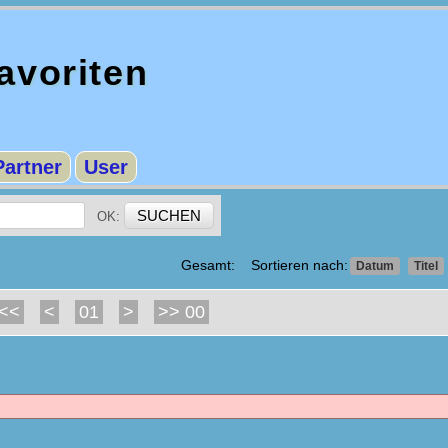
voriten
Partner
User
OK:
Gesamt: Sortieren nach:
Datum
Titel
<<
<
01
>
>> 00